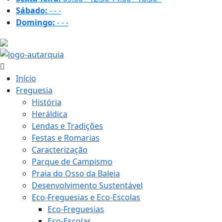
Sábado:
-
-
-
Domingo:
-
-
-
20.4 ºC
Início
Freguesia
História
Heráldica
Lendas e Tradições
Festas e Romarias
Caracterização
Parque de Campismo
Praia do Osso da Baleia
Desenvolvimento Sustentável
Eco-Freguesias e Eco-Escolas
Eco-Freguesias
Eco-Escolas