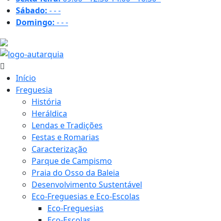
Sábado:
-
-
-
Domingo:
-
-
-
26.2 ºC
Início
Freguesia
História
Heráldica
Lendas e Tradições
Festas e Romarias
Caracterização
Parque de Campismo
Praia do Osso da Baleia
Desenvolvimento Sustentável
Eco-Freguesias e Eco-Escolas
Eco-Freguesias
Eco-Escolas