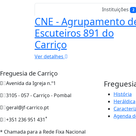
Instituições
2
CNE - Agrupamento d
Escuteiros 891 do
Carriço
Ver detalhes
Freguesia de Carriço
Freguesi
Avenida da Igreja n.º1
História
3105 - 057 - Carriço - Pombal
Heráldica
geral@jf-carrico.pt
Caracteri
Agenda d
*
+351 236 951 431
* Chamada para a Rede Fixa Nacional