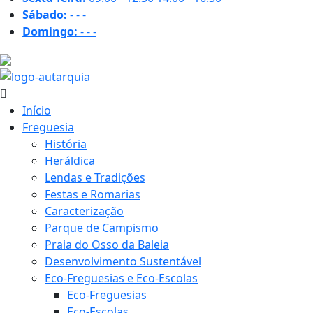
Sábado:
-
-
-
Domingo:
-
-
-
18 ºC
Início
Freguesia
História
Heráldica
Lendas e Tradições
Festas e Romarias
Caracterização
Parque de Campismo
Praia do Osso da Baleia
Desenvolvimento Sustentável
Eco-Freguesias e Eco-Escolas
Eco-Freguesias
Eco-Escolas