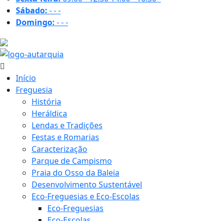
Sábado:
-
-
-
Domingo:
-
-
-
27.1 ºC
Início
Freguesia
História
Heráldica
Lendas e Tradições
Festas e Romarias
Caracterização
Parque de Campismo
Praia do Osso da Baleia
Desenvolvimento Sustentável
Eco-Freguesias e Eco-Escolas
Eco-Freguesias
Eco-Escolas