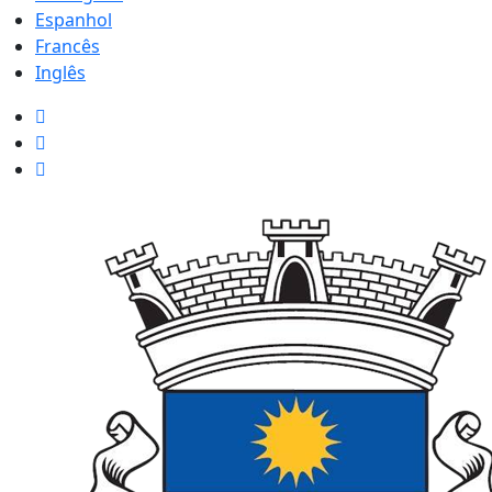
Espanhol
Francês
Inglês