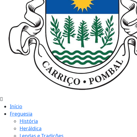
Início
Freguesia
História
Heráldica
Lendas e Tradições